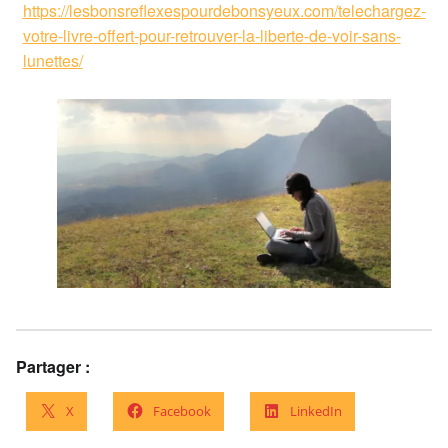
https://lesbonsreflexespourdebonsyeux.com/telechargez-
votre-livre-offert-pour-retrouver-la-liberte-de-voir-sans-
lunettes/
Partager :
X
Facebook
LinkedIn