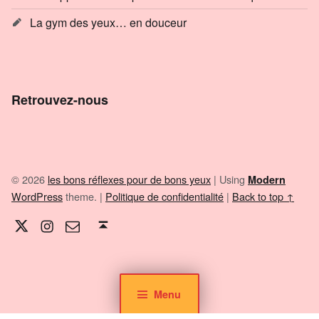
La gym des yeux… en douceur
Retrouvez-nous
© 2026
les bons réflexes pour de bons yeux
|
Using
Modern
WordPress
theme.
|
Politique de confidentialité
|
Back to top ↑
Twitter
Instagram
E-mail
Back to top ↑
Menu