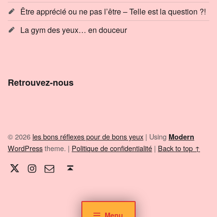
Être apprécié ou ne pas l’être – Telle est la question ?!
La gym des yeux… en douceur
Retrouvez-nous
© 2026
les bons réflexes pour de bons yeux
|
Using
Modern
WordPress
theme.
|
Politique de confidentialité
|
Back to top ↑
Twitter
Instagram
E-mail
Back to top ↑
Menu