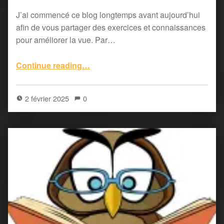
J’ai commencé ce blog longtemps avant aujourd’hui
afin de vous partager des exercices et connaissances
pour améliorer la vue. Par…
“La gym des yeux… en douceur”
Continue reading
…
2 février 2025
0