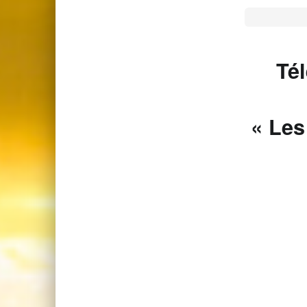
Té
« Les