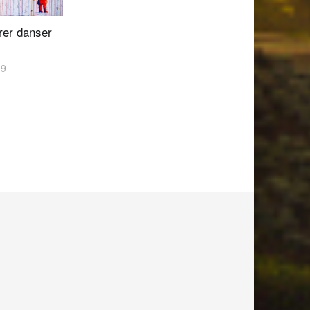
rer danser
19