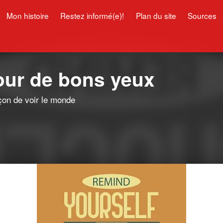
Mon histoire
Restez informé(e)!
Plan du site
Sources
pour de bons yeux
çon de voir le monde