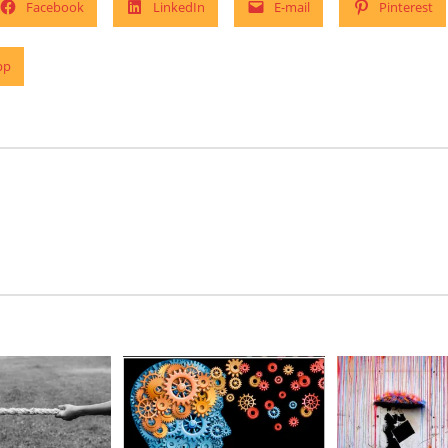
Facebook
LinkedIn
E-mail
Pinterest
pp