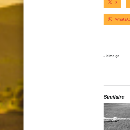
X
WhatsA
J’aime ça :
Similaire