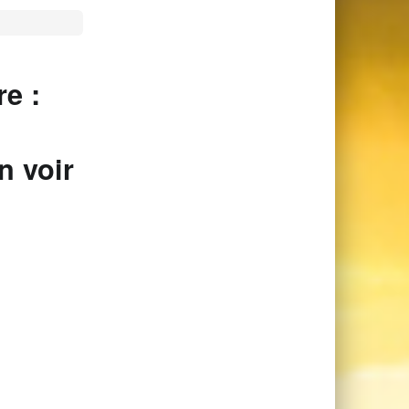
e :
n voir