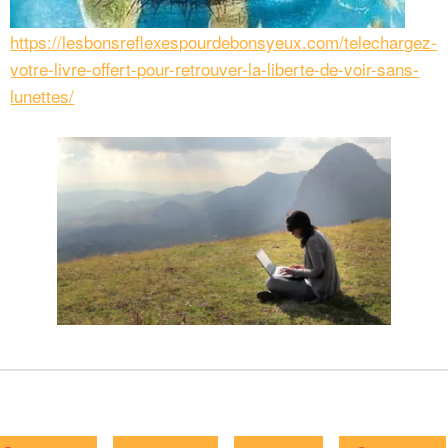
https://lesbonsreflexespourdebonsyeux.com/telechargez-
votre-livre-offert-pour-retrouver-la-liberte-de-voir-sans-
lunettes/