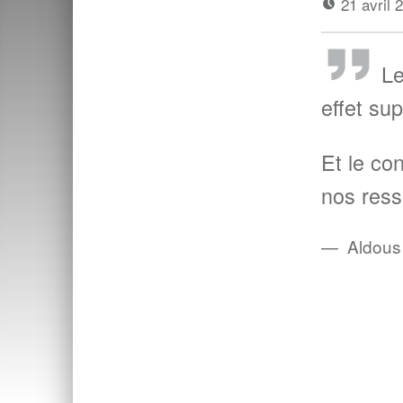
21 avril
Le
effet su
Et le co
nos ress
Aldous