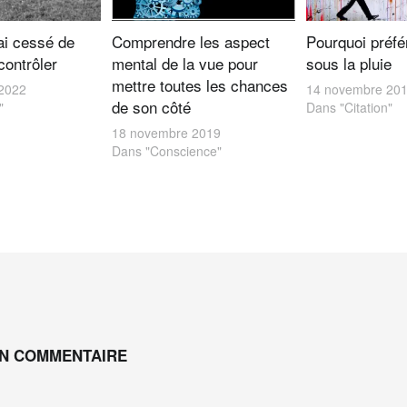
’ai cessé de
Comprendre les aspect
Pourquoi préfé
contrôler
mental de la vue pour
sous la pluie
mettre toutes les chances
2022
14 novembre 20
de son côté
"
Dans "Citation"
18 novembre 2019
Dans "Conscience"
UN COMMENTAIRE