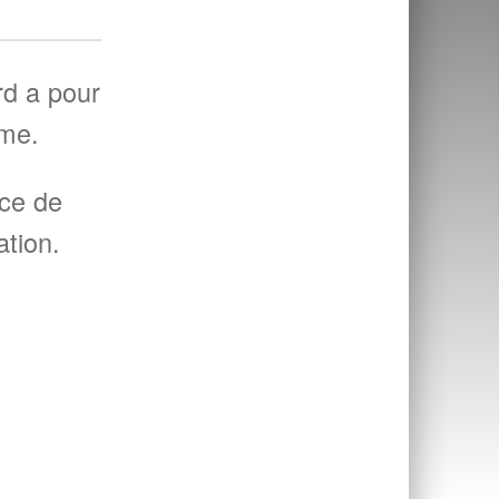
rd a pour
ême.
nce de
ation.