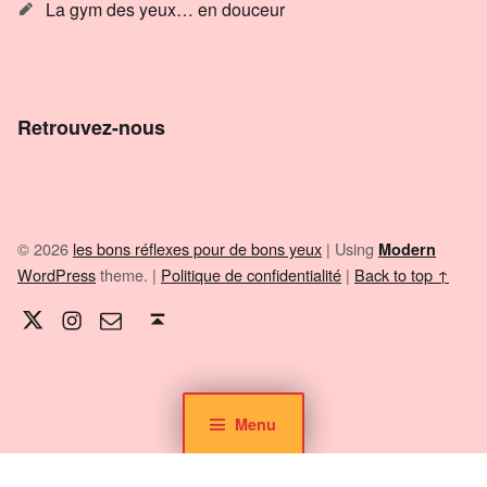
La gym des yeux… en douceur
Retrouvez-nous
© 2026
les bons réflexes pour de bons yeux
|
Using
Modern
WordPress
theme.
|
Politique de confidentialité
|
Back to top ↑
Twitter
Instagram
E-mail
Back to top ↑
Menu