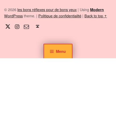
© 2026
les bons réflexes pour de bons yeux
|
Using
Modern
WordPress
theme.
|
Politique de confidentialité
|
Back to top ↑
Twitter
Instagram
E-mail
Back to top ↑
Menu