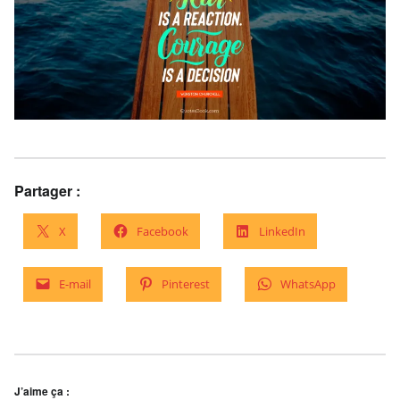
Partager :
X
Facebook
LinkedIn
E-mail
Pinterest
WhatsApp
J’aime ça :