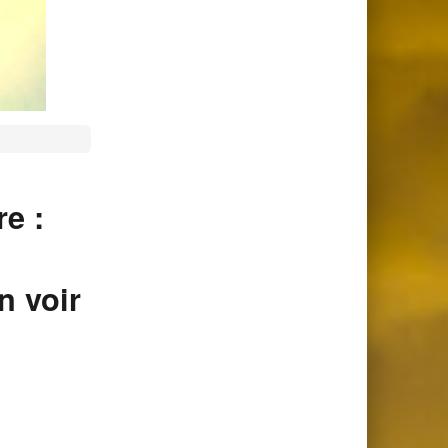
e :
n voir