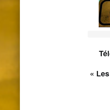
Té
« Les