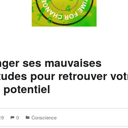
ger ses mauvaises
tudes pour retrouver vot
 potentiel
019
0
Conscience