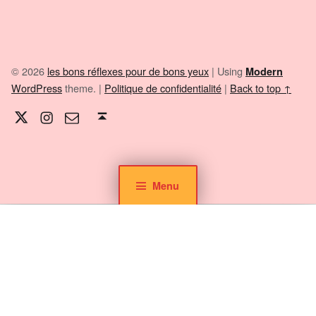
© 2026
les bons réflexes pour de bons yeux
|
Using
Modern
WordPress
theme.
|
Politique de confidentialité
|
Back to top ↑
Twitter
Instagram
E-mail
Back to top ↑
Menu