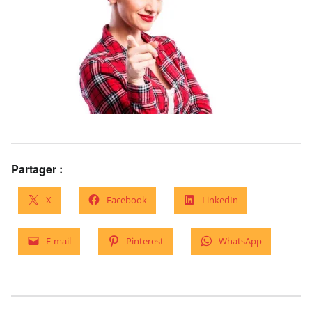
Partager :
X
Facebook
LinkedIn
E-mail
Pinterest
WhatsApp