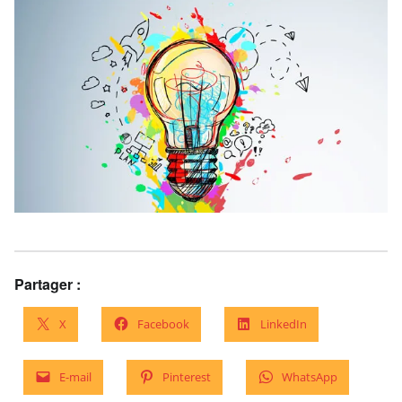
Partager :
X
Facebook
LinkedIn
E-mail
Pinterest
WhatsApp