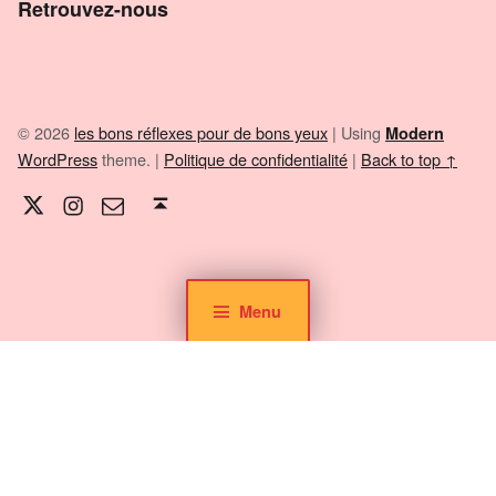
Retrouvez-nous
© 2026
les bons réflexes pour de bons yeux
|
Using
Modern
WordPress
theme.
|
Politique de confidentialité
|
Back to top ↑
Twitter
Instagram
E-mail
Back to top ↑
Menu