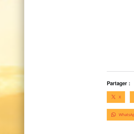
Partager :
X
WhatsA