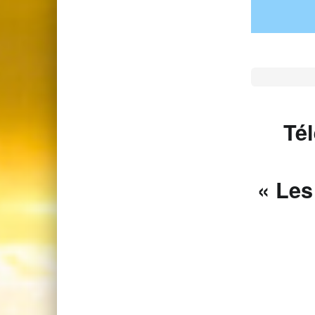
Té
« Les