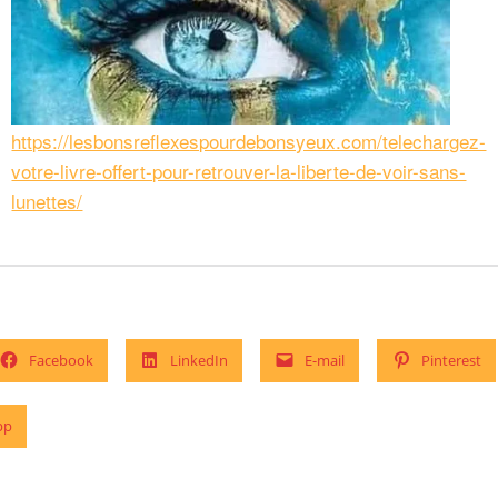
https://lesbonsreflexespourdebonsyeux.com/telechargez-
votre-livre-offert-pour-retrouver-la-liberte-de-voir-sans-
lunettes/
Facebook
LinkedIn
E-mail
Pinterest
pp