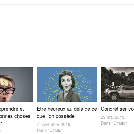
prendre et
Être heureux au delà de ce
Concrétiser vo
 bonnes choses
que l’on possède
29 mai 2019
r
Dans "Citation"
7 novembre 2019
Dans "Citation"
0