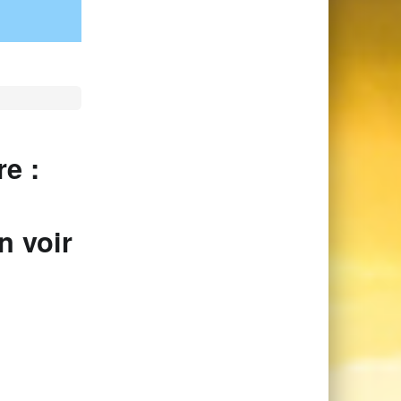
e :
n voir