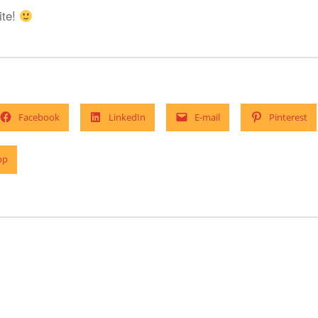
ite!
Facebook
LinkedIn
E-mail
Pinterest
pp