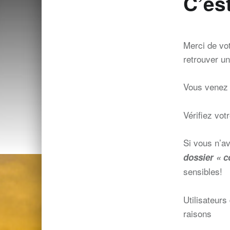
C’es
Merci de vot
retrouver u
Vous venez d
Vérifiez vot
Si vous n’av
dossier « c
sensibles!
Utilisateur
raisons