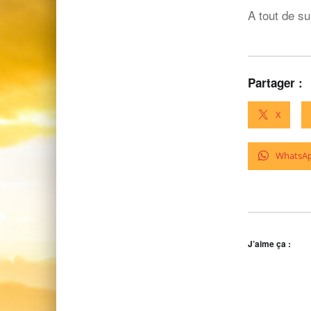
A tout de su
Partager :
X
WhatsA
J’aime ça :
Skip back to main navigation