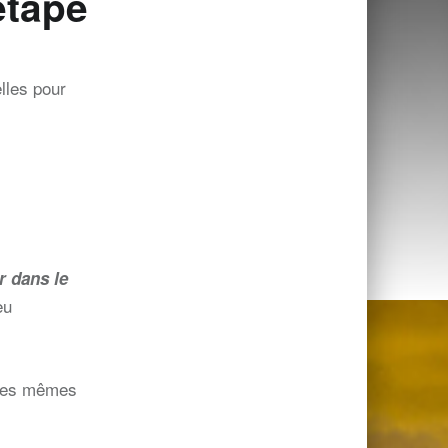
étape
lles pour
r dans le
eu
r les mêmes